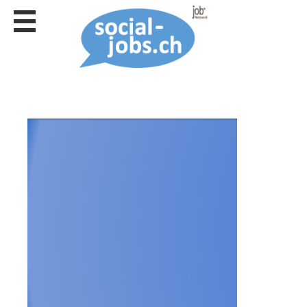
Stellen
finden
Stellen
inserieren
Personalberatungen
Personalberatungen
Tipp's
WERBUNG
publizieren
JOB-
App's
Lehrstellen
finden
Lehrstellen
gratis
inserieren