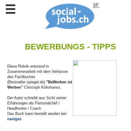
Stellen
finden
Stellen
inserieren
Personalberatungen
BEWERBUNGS - TIPPS
Personalberatungen
Tipp's
Diese Rubrik entstand in
WERBUNG
Zusammenarbeit mit dem Verfasser
publizieren
des Fachbuches
(Bestseller spiegel.de)
"BeWerben ist
JOB-
Werben"
Christoph Kühnhanss.
App's
Der Autor schreibt aus Sicht seiner
Lehrstellen
finden
Erfahrungen als Personalchef /
Headhunter / Coach
Lehrstellen
Das Buch kann bestellt werden bei:
gratis
navigas
inserieren