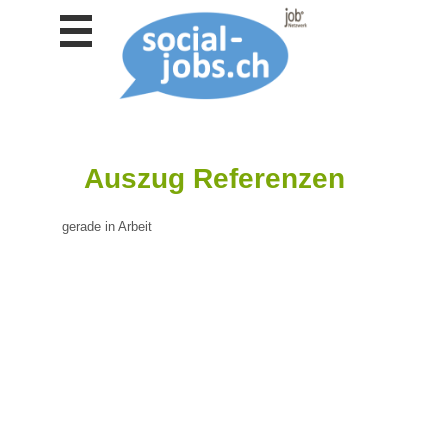
Stellen
finden
Stellen
inserieren
Personalberatungen
Auszug Referenzen
Personalberatungen
Tipp's
gerade in Arbeit
WERBUNG
publizieren
JOB-
App's
Lehrstellen
finden
Lehrstellen
gratis
inserieren